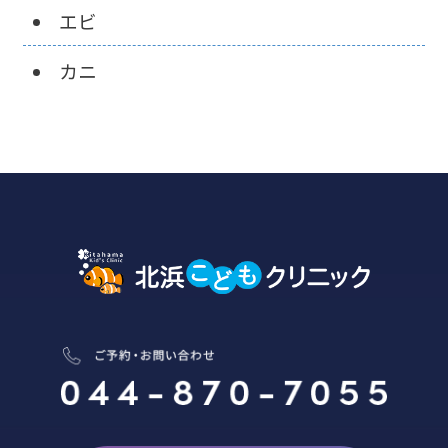
エビ
カニ