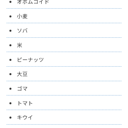
オボムコイド
小麦
ソバ
米
ピーナッツ
大豆
ゴマ
トマト
キウイ