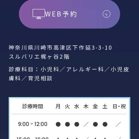
WEB予約
神奈川県川崎市高津区下作延3-3-10
スルバリエ梶ヶ谷2階
診療科目：小児科／アレルギー科／小児皮
膚科／育児相談
診療時間
月
火
水
木
金
土
日・祝
9:00 - 12:00
●
●
●
／
●
●
／